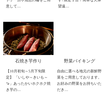
意して…
望遠…
石焼き芋作り
野菜バイキング
【10月初旬～5月下旬限
自由に選べる地元の新鮮野
定】 「いしや～きいも～
菜をご用意しております。
🍠」あったかいホクホク焼
お好みの野菜をお持ちいた
き芋の…
だき…