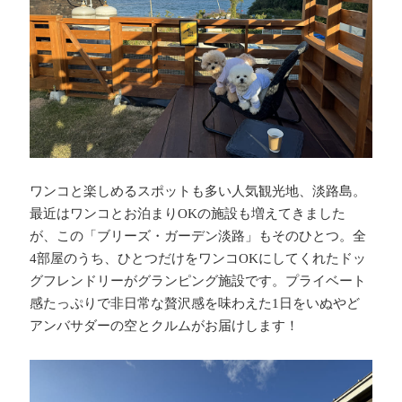
ワンコと楽しめるスポットも多い人気観光地、淡路島。
最近はワンコとお泊まり
OK
の施設も増えてきました
が、この「ブリーズ・ガーデン淡路」もそのひとつ。全
4
部屋のうち、ひとつだけをワンコ
OK
にしてくれたドッ
グフレンドリーがグランピング施設です。プライベート
感たっぷりで非日常な贅沢感を味わえた
1
日をいぬやど
アンバサダーの空とクルムがお届けします！