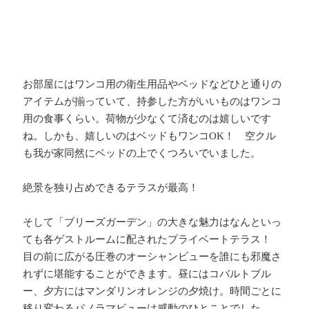
お部屋にはワンコ用の衛生用品やベッドなどひと通りの
アイテムが揃っていて、持参した方がいいものはワンコ
用の食事くらい。荷物が少なくて済むのは嬉しいです
ね。しかも、嬉しいのはベッドもワンコ
OK
！ 空クル
も我が家同然にベッドの上でくつろいでいました。
絶景を独り占めできるテラスが最高！
そして「ブリーズガーデン」の大きな魅力はなんといっ
ても各ゲストルームに配されたプライベートテラス！
目の前に広がる圧巻のオーシャンビューを誰にも邪魔さ
れずに堪能することができます。昼にはコバルトブル
ー、夕方にはマンダリンオレンジの夕焼け。時間ごとに
移り変わるパノラマビューは感動のひとことでした。