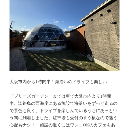
大阪市内から
1
時間半！海沿いのドライブも楽しい
「ブリーズガーデン」までは車で大阪市内より
1
時間
半。淡路島の西海岸にある施設で海沿いをずっと走るの
で景色も良く、ドライブを楽しんでいるうちにあっとい
う間に到着しました。駐車場も受付のすぐ横なので迷う
心配もナシ！ 施設の近くにはワンコ
OK
のカフェもあ